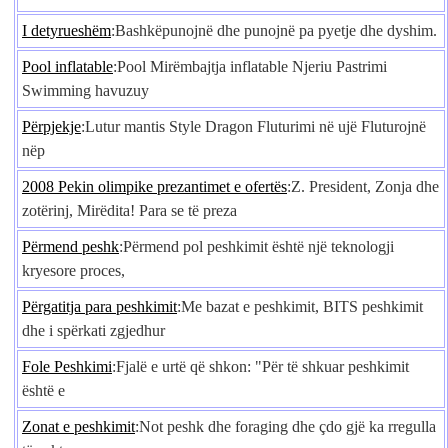
I detyrueshëm
:Bashkëpunojnë dhe punojnë pa pyetje dhe dyshim.
Pool inflatable
:Pool Mirëmbajtja inflatable Njeriu Pastrimi
Swimming havuzuy
Përpjekje
:Lutur mantis Style Dragon Fluturimi në ujë Fluturojnë
nëp
2008 Pekin olimpike prezantimet e ofertës
:Z. President, Zonja dhe
zotërinj, Mirëdita! Para se të preza
Përmend peshk
:Përmend pol peshkimit është një teknologji
kryesore proces,
Përgatitja para peshkimit
:Me bazat e peshkimit, BITS peshkimit
dhe i spërkati zgjedhur
Fole Peshkimi
:Fjalë e urtë që shkon: "Për të shkuar peshkimit
është e
Zonat e peshkimit
:Not peshk dhe foraging dhe çdo gjë ka rregulla