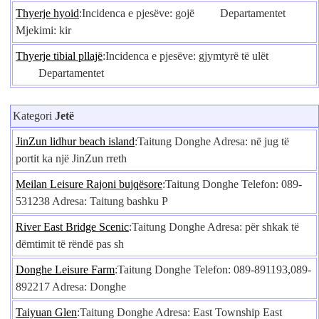
Thyerje hyoid
:Incidenca e pjesëve: gojë Departamentet
Mjekimi: kir
Thyerje tibial pllajë
:Incidenca e pjesëve: gjymtyrë të ulët
Departamentet
Kategori
Jetë
JinZun lidhur beach island
:Taitung Donghe Adresa: në jug të
portit ka një JinZun rreth
Meilan Leisure Rajoni bujqësore
:Taitung Donghe Telefon: 089-
531238 Adresa: Taitung bashku P
River East Bridge Scenic
:Taitung Donghe Adresa: për shkak të
dëmtimit të rëndë pas sh
Donghe Leisure Farm
:Taitung Donghe Telefon: 089-891193,089-
892217 Adresa: Donghe
Taiyuan Glen
:Taitung Donghe Adresa: East Township East