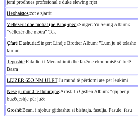
jemi prodhues profesional e duke slewing rrjet
Hephaistos
:zot e zjarrit
Vëllezërit dhe motrat (në KingSpec)
:Singer: Yu Seung Albumi:
"vëllezër dhe motra" Tek
Çfarë Dashuria
:Singer: Lindje Brother Album: "Lum ju në telashe
kur un
Teposhtë
:Fakulteti i Menaxhimit dhe fazën e ekonomisë së tretë
Basra
LEIZER 65O NM ULET
:Ju mund të përdorni atë për leukimi
Nëse ju mund të fluturojnë
:Artist: Li Qishen Album: "qaj për ju
buzëqeshje për ju&
Groshë
:Bean, i njohur gjithashtu si bishtaja, fasulja, Fasule, fasu