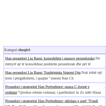
Kategori
shoqëri
Han perandori Liu Bang: konsolidimi i masave perandorake
:Në
mënyrë që të konsoliduar pushtetin perandorak dhe për të
Han perandori Liu Bang: Trashëgimia Sistemi Qin
:Nuk është një
term i përgjithshëm, i quajtur "sistemi Han Ch
Perandori i strategjisë Han Perëndimor: unaza C-formë e
rrethimi
:"Qershor rrënim vetmuar, i parëlinduri Ju Ze ndër Hiran
Perandori i strategjisë Han Perëndimor: stilolaps e parë "Fondi