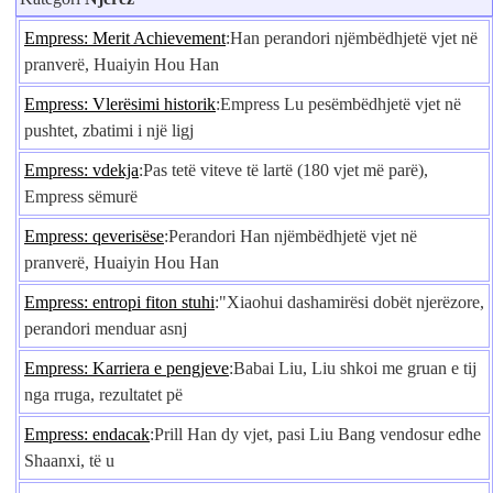
Empress: Merit Achievement
:Han perandori njëmbëdhjetë vjet në
pranverë, Huaiyin Hou Han
Empress: Vlerësimi historik
:Empress Lu pesëmbëdhjetë vjet në
pushtet, zbatimi i një ligj
Empress: vdekja
:Pas tetë viteve të lartë (180 vjet më parë),
Empress sëmurë
Empress: qeverisëse
:Perandori Han njëmbëdhjetë vjet në
pranverë, Huaiyin Hou Han
Empress: entropi fiton stuhi
:"Xiaohui dashamirësi dobët njerëzore,
perandori menduar asnj
Empress: Karriera e pengjeve
:Babai Liu, Liu shkoi me gruan e tij
nga rruga, rezultatet pë
Empress: endacak
:Prill Han dy vjet, pasi Liu Bang vendosur edhe
Shaanxi, të u