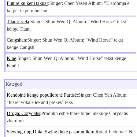
Future ku keni takuar
:Singer: Chen Yasen Album: "E ardhmja e
ku për të përmbushur
Titanic vela
:Singer: Shun Wen Qi Album: "Wind Horse" tekst
kënge Titani
Cangshan
:Singer: Shun Wen Qi Album: "Wind Horse" tekst
kënge Cangsh
Kinë
:Singer: Shun Wen Qi Album: "Wind Horse" tekst kënge
Kinë L
Kategori
Këndojnë këngë popullore të Partisë
:Singer: Chen Yan Album:
"litarët vokale lëkund prekës" teks
Droga: Corydalis
:Produkti është tharë bimë lulekuqe Corydalis
zhardhok.
Slewing ring Duke Swing duke pasur ndikim Rotari
:I nderuar! Ne