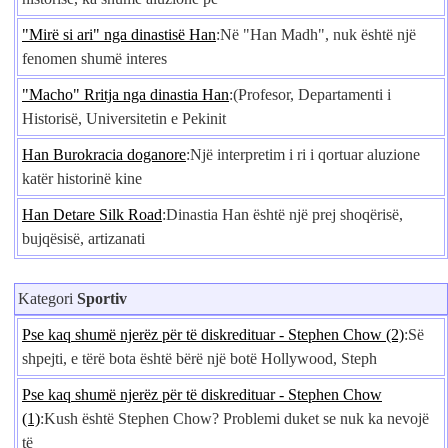
"Mirë si ari" nga dinastisë Han
:Në "Han Madh", nuk është një
fenomen shumë interes
"Macho" Rritja nga dinastia Han
:(Profesor, Departamenti i
Historisë, Universitetin e Pekinit
Han Burokracia doganore
:Një interpretim i ri i qortuar aluzione
katër historinë kine
Han Detare Silk Road
:Dinastia Han është një prej shoqërisë,
bujqësisë, artizanati
Kategori
Sportiv
Pse kaq shumë njerëz për të diskredituar - Stephen Chow (2)
:Së
shpejti, e tërë bota është bërë një botë Hollywood, Steph
Pse kaq shumë njerëz për të diskredituar - Stephen Chow
(1)
:Kush është Stephen Chow? Problemi duket se nuk ka nevojë
të