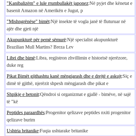
"Kanibalizëm" e lule rrumbullakët japonez
:Në pyjet dhe kënetat e
basenit Amazon në Amerikën e Jugut, p
"Mishngrënëse" bimët
:Një insekte të vogla janë të fluturuar në
ajër dhe gjeti një
Akupunkturë për pemë sëmurë
:Një specialist akupunkturë
Brazilian Mull Martins? Breza Lev
Libri dhe bimë
:Libra, regjistron zhvillimin e historisë njerëzore,
duke reg
Pikat Bimët gjithashtu kanë mëngjarash dhe e drejtë e askujt
:Siç e
dimë të gjithë, njerëzit shpesh mëngjarash dhe pikat e
Shpikje e betonit
:Qëndroi si organizmat e gjallë - bimëve, në sajë
të "kë
Peptides paraardhës
:Progenitor qelizave peptides nxiti progenitor
qelizave burim
Ushtria britanike
:Fuqia ushtarake britanike