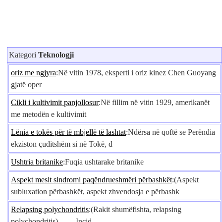
Kategori
Teknologji
oriz me ngjyra
:Në vitin 1978, eksperti i oriz kinez Chen Guoyang
gjatë oper
Cikli i kultivimit panjollosur
:Në fillim në vitin 1929, amerikanët
me metodën e kultivimit
Lënia e tokës për të mbjellë të lashtat
:Ndërsa në qoftë se Perëndia
ekziston çuditshëm si në Tokë, d
Ushtria britanike
:Fuqia ushtarake britanike
Aspekt mesit sindromi paqëndrueshmëri përbashkët
:(Aspekt
subluxation përbashkët, aspekt zhvendosja e përbashk
Relapsing polychondritis
:(Rakit shumëfishta, relapsing
polychondritis) Incid