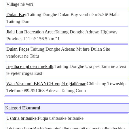
Village në veri
Dulan Bay
:Taitung Donghe Dulan Bay vend në rrëzë të Malit
Taitung Don
Jialu Lan Recreation Area
:Taitung Donghe Adresa: Highway
Provincial 11 në 156.5 km "J
Dulan Faqes
:Taitung Donghe Adresa: Mt fare Dulan Site
vendosur në Taitu
rrjedha e ujit deri mrekulli
:Taitung Donghe Ura peshkimi në afërsi
të vjetër rrugës East
Wan Yasukuni BRANCH vogël rigjallëruar
:Chihshang Township
Telefon: 089-951068 Adresa: Taitung Coun
Kategori
Ekonomi
Ushtria britanike
:Fuqia ushtarake britanike
I detyrueshëm
:Bashkëpunojnë dhe punojnë pa pyetje dhe dyshim.