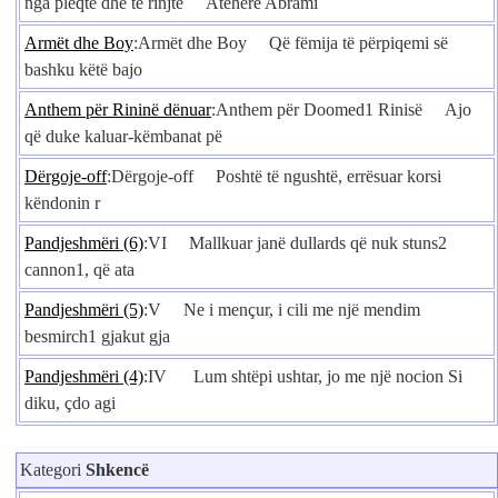
nga pleqtë dhe të rinjtë Atëherë Abrami
Armët dhe Boy
:Armët dhe Boy Që fëmija të përpiqemi së
bashku këtë bajo
Anthem për Rininë dënuar
:Anthem për Doomed1 Rinisë Ajo
që duke kaluar-këmbanat pë
Dërgoje-off
:Dërgoje-off Poshtë të ngushtë, errësuar korsi
këndonin r
Pandjeshmëri (6)
:VI Mallkuar janë dullards që nuk stuns2
cannon1, që ata
Pandjeshmëri (5)
:V Ne i mençur, i cili me një mendim
besmirch1 gjakut gja
Pandjeshmëri (4)
:IV Lum shtëpi ushtar, jo me një nocion Si
diku, çdo agi
Kategori
Shkencë