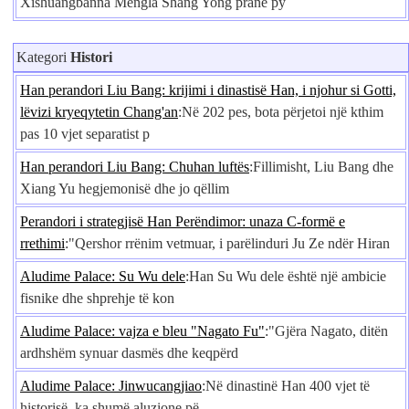
Xishuangbanna Mengla Shang Yong pranë py
Kategori
Histori
Han perandori Liu Bang: krijimi i dinastisë Han, i njohur si Gotti,
lëvizi kryeqytetin Chang'an
:Në 202 pes, bota përjetoi një kthim
pas 10 vjet separatist p
Han perandori Liu Bang: Chuhan luftës
:Fillimisht, Liu Bang dhe
Xiang Yu hegjemonisë dhe jo qëllim
Perandori i strategjisë Han Perëndimor: unaza C-formë e
rrethimi
:"Qershor rrënim vetmuar, i parëlinduri Ju Ze ndër Hiran
Aludime Palace: Su Wu dele
:Han Su Wu dele është një ambicie
fisnike dhe shprehje të kon
Aludime Palace: vajza e bleu "Nagato Fu"
:"Gjëra Nagato, ditën
ardhshëm synuar dasmës dhe keqpërd
Aludime Palace: Jinwucangjiao
:Në dinastinë Han 400 vjet të
historisë, ka shumë aluzione pë