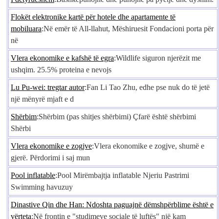
Flokët elektronike kartë për hotele dhe apartamente të
mobiluara
:Në emër të All-llahut, Mëshiruesit Fondacioni porta për
në
Vlera ekonomike e kafshë të egra
:Wildlife siguron njerëzit me
ushqim. 25.5% proteina e nevojs
Lu Pu-wei: tregtar autor
:Fan Li Tao Zhu, edhe pse nuk do të jetë
një mënyrë mjaft e d
Shërbim
:Shërbim (pas shitjes shërbimi) Çfarë është shërbimi
Shërbi
Vlera ekonomike e zogjve
:Vlera ekonomike e zogjve, shumë e
gjerë. Përdorimi i saj mun
Pool inflatable
:Pool Mirëmbajtja inflatable Njeriu Pastrimi
Swimming havuzuy
Dinastive Qin dhe Han: Ndoshta paguajnë dëmshpërblime është e
vërteta
:Në frontin e "studimeve sociale të luftës" një kam