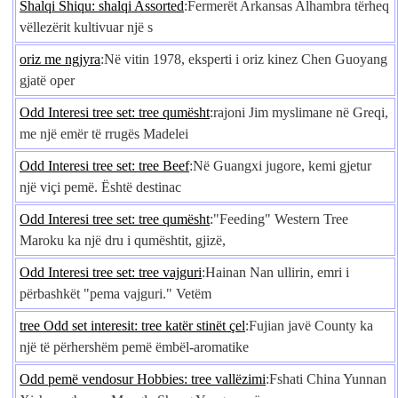
Shalqi Shiqu: shalqi Assorted
:Fermerët Arkansas Alhambra tërheq
vëllezërit kultivuar një s
oriz me ngjyra
:Në vitin 1978, eksperti i oriz kinez Chen Guoyang
gjatë oper
Odd Interesi tree set: tree qumësht
:rajoni Jim myslimane në Greqi,
me një emër të rrugës Madelei
Odd Interesi tree set: tree Beef
:Në Guangxi jugore, kemi gjetur
një viçi pemë. Është destinac
Odd Interesi tree set: tree qumësht
:"Feeding" Western Tree
Maroku ka një dru i qumështit, gjizë,
Odd Interesi tree set: tree vajguri
:Hainan Nan ullirin, emri i
përbashkët "pema vajguri." Vetëm
tree Odd set interesit: tree katër stinët çel
:Fujian javë County ka
një të përhershëm pemë ëmbël-aromatike
Odd pemë vendosur Hobbies: tree vallëzimi
:Fshati China Yunnan