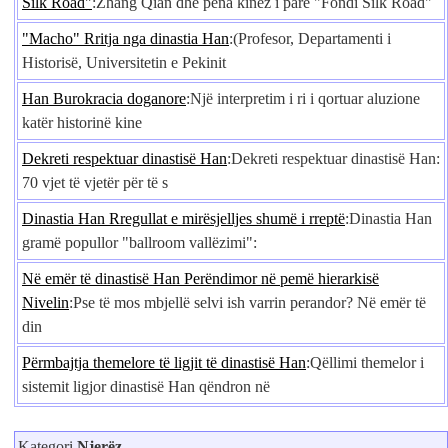
Silk Road"
:Zhang Qian dhe pena kinez i parë "Fondi Silk Road"
"Macho" Rritja nga dinastia Han
:(Profesor, Departamenti i
Historisë, Universitetin e Pekinit
Han Burokracia doganore
:Një interpretim i ri i qortuar aluzione
katër historinë kine
Dekreti respektuar dinastisë Han
:Dekreti respektuar dinastisë Han:
70 vjet të vjetër për të s
Dinastia Han Rregullat e mirësjelljes shumë i rreptë
:Dinastia Han
gramë popullor "ballroom vallëzimi":
Në emër të dinastisë Han Perëndimor në pemë hierarkisë
Nivelin
:Pse të mos mbjellë selvi ish varrin perandor? Në emër të
din
Përmbajtja themelore të ligjit të dinastisë Han
:Qëllimi themelor i
sistemit ligjor dinastisë Han qëndron në
Kategori
Njerëz