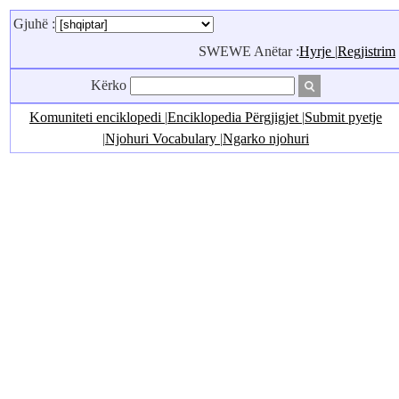
Gjuhë :
SWEWE Anëtar :
Hyrje
|
Regjistrim
Kërko
Komuniteti enciklopedi
|
Enciklopedia Përgjigjet
|
Submit pyetje
|
Njohuri Vocabulary
|
Ngarko njohuri