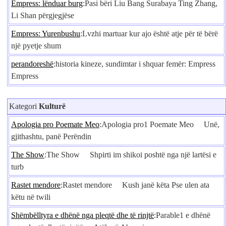
Empress: lënduar burg
:Pasi bëri Liu Bang Surabaya Ting Zhang,
Li Shan përgjegjëse
Empress: Yurenbushu
:Lvzhi martuar kur ajo është atje për të bërë
një pyetje shum
perandoreshë
:historia kineze, sundimtar i shquar femër: Empress
Empress
Kategori
Kulturë
Apologia pro Poemate Meo
:Apologia pro1 Poemate Meo Unë,
gjithashtu, panë Perëndin
The Show
:The Show Shpirti im shikoi poshtë nga një lartësi e
turb
Rastet mendore
:Rastet mendore Kush janë këta Pse ulen ata
këtu në twili
Shëmbëlltyra e dhënë nga pleqtë dhe të rinjtë
:Parable1 e dhënë