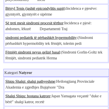
Bërryl Tenis (jashtë epicondylitis supit)
:Incidenca e pjesëve:
gjymtyrët, gjymtyrët e sipërme
Së treti mesit sindromi procesit tërthor
:Incidenca e pjesë:
abdomen, lëkurë Departamenti Traj
sindromi pediatrik të përbashkët hypermobility
:(Sindromi
përbashkët hypermobility tek fëmijët, tolerim pedi
Fëmijët sindromi nevus qelizë basal
:(Sindromi Gorlin-Goltz tek
fëmijët, sindromi pediatrik Herma
Kategori
Natyror
Shiqu Shalqi: shalqi pathyeshme
:Heilongjiang Provinciale
Akademia e zgjedhjes Bujqësore "Dra
Shalqi Shiqu: bostana katrore
:Japan Yamagata veçantë "duke e
bërë" shalqi katror, ​​recetë