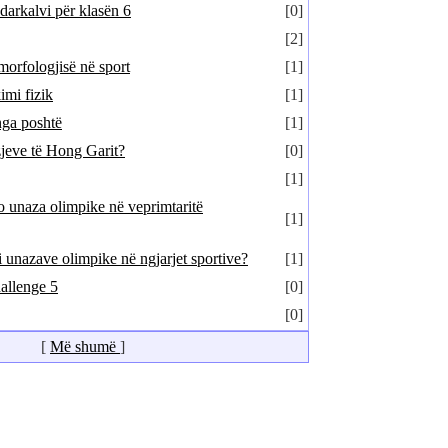
udarkalvi për klasën 6
[0]
[2]
morfologjisë në sport
[1]
imi fizik
[1]
nga poshtë
[1]
izjeve të Hong Garit?
[0]
[1]
 unaza olimpike në veprimtaritë
[1]
i unazave olimpike në ngjarjet sportive?
[1]
llenge 5
[0]
[0]
[
Më shumë
]