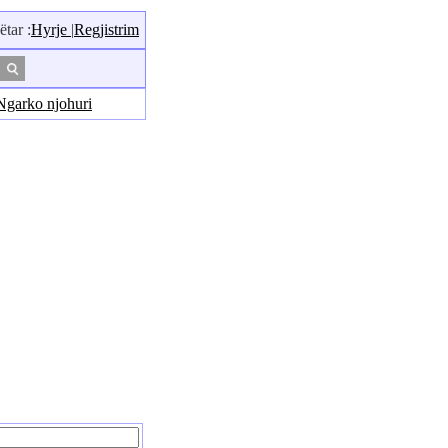
ar :
Hyrje
|
Regjistrim
Ngarko njohuri