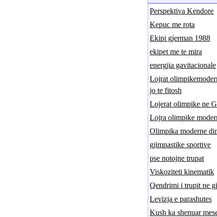
Perspektiva Kendore
Kepuc me rota
Ekipi gjerman 1988
ekipet me te mira
energjia gavitacionale
Lojrat olimpikemodern
jo te fitosh
Lojerat olimpike ne G
Lojra olimpike moder
Olimpika moderne di
gjimnastike sportive
pse notojne trupat
Viskoziteti kinematik
Qendrimi i trupit ne g
Levizja e parashutes
Kush ka shenuar meses