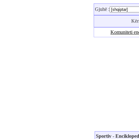
Gjuhë :
Kë
Komuniteti en
Sportiv - Encikloped