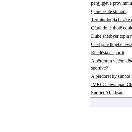
përgjigjet e provimit 
Çfarë është stilizmi
Terminologjia bazë e 
Çfarë do të thotë eduk
Duke shërbyer topin 
Cilat janë llojet e lëv
Rëndësia e sportit
A përdoren vetëm këto
sportive?
A përdoret ky simbol 
IMELC Jawanpan Cha
Sportet Al-ikhsan