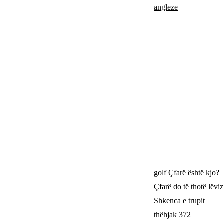
angleze
golf Çfarë është kjo?
Çfarë do të thotë lëviz
Shkenca e trupit
thëhjak 372