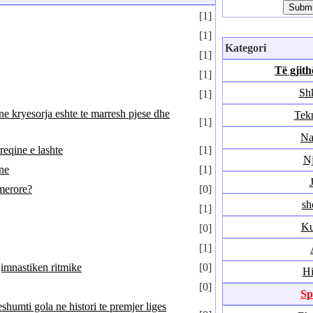
[1]
[1]
Kategori
[1]
Të gjith
[1]
Sh
[1]
e kryesorja eshte te marresh pjese dhe
Tekn
[1]
Na
reqine e lashte
[1]
Nj
ne
[1]
merore?
[0]
sh
[1]
Ku
[0]
[1]
jimnastiken ritmike
[0]
Hi
[0]
Sp
humti gola ne histori te premjer liges