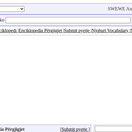
SWEWE Anët
rko
ciklopedi
|
Enciklopedia Përgjigjet
|
Submit pyetje
|
Njohuri Vocabulary
|
ia Përgjigjet
[
Submit pyetje
]