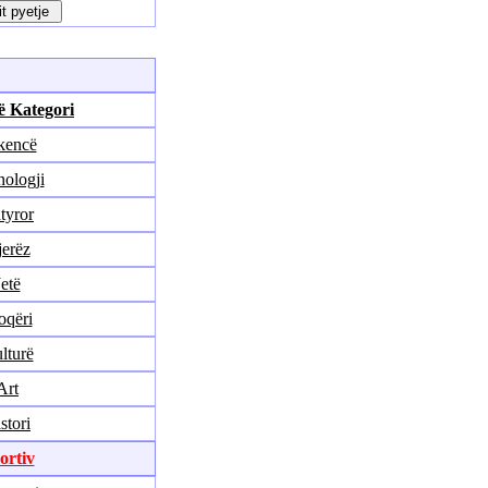
ë Kategori
kencë
ologji
tyror
erëz
Jetë
oqëri
lturë
Art
stori
ortiv