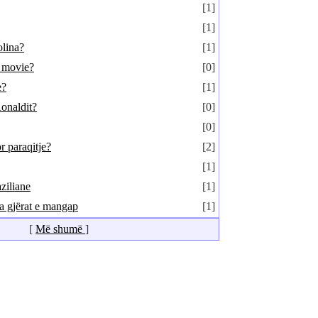
[1]
[1]
olina?
[1]
l movie?
[0]
e?
[1]
onaldit?
[0]
[0]
or paraqitje?
[2]
[1]
ziliane
[1]
a gjërat e mangap
[1]
[
Më shumë
]