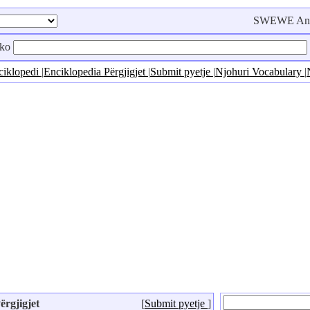
SWEWE Anët
rko
ciklopedi
|
Enciklopedia Përgjigjet
|
Submit pyetje
|
Njohuri Vocabulary
|
ërgjigjet
[
Submit pyetje
]