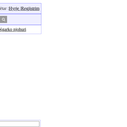
ar :
Hyrje
|
Regjistrim
Ngarko njohuri