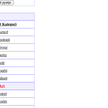
ë Kategori
kencë
ologji
tyror
erëz
Jetë
oqëri
lturë
Art
stori
ortiv