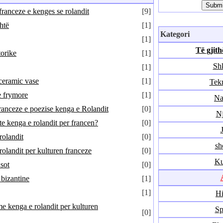
franceze e kenges se rolandit
[9]
htë
[1]
Kategori
[1]
Të gjith
torike
[1]
Sh
[1]
ceramic vase
[1]
Tekn
e frymore
[1]
Na
franceze e poezise kenga e Rolandit
[0]
Nj
e kenga e rolandit per francen?
[0]
rolandit
[0]
sh
rolandit per kulturen franceze
[0]
Ku
 sot
[0]
 bizantine
[1]
[1]
Hi
me kenga e rolandit per kulturen
Sp
[0]