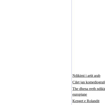
Ndikimi i artit arab
Cilet jan komediografe
The dhena rreth ndiki
europjane
Kenget e Rolandit