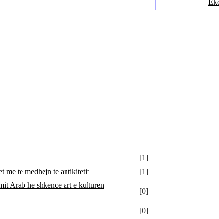
Ek
[1]
t me te medhejn te antikitetit
[1]
mit Arab he shkence art e kulturen
[0]
[0]