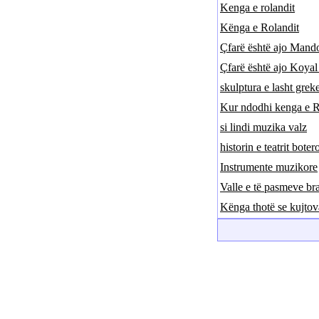
Kenga e rolandit
Kënga e Rolandit
Çfarë është ajo Mand
Çfarë është ajo Koya
skulptura e lasht grek
Kur ndodhi kenga e R
si lindi muzika valz
historin e teatrit boter
Instrumente muzikore
Valle e të pasmeve bra
Kënga thotë se kujtov