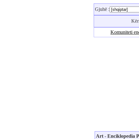
Gjuhë :
Kë
Komuniteti en
Art - Enciklopedia P