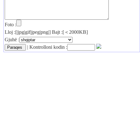
Foto :
Lloj :[|jpg|gif|jpeg|png|] Bajt :[＜2000KB]
Gjuhë :
| Kontrolloni kodin :