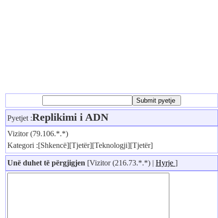
Replikimi i ADN
Pyetjet :
Vizitor (79.106.*.*)
Kategori :[Shkencë][Tjetër][Teknologji][Tjetër]
Unë duhet të përgjigjen
[Vizitor (216.73.*.*) |
Hyrje
]