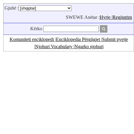
Gjuhë :
SWEWE Anëtar :
Hyrje
|
Regjistrim
Kërko
Komuniteti enciklopedi
|
Enciklopedia Përgjigjet
|
Submit pyetje
|
Njohuri Vocabulary
|
Ngarko njohuri