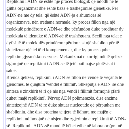
Replikimi i ADN-së është një proces biologjik që ndodh në të
gjitha organizmat dhe është baza e trashëgimisë gjenetike. Për
ADN-në me dy tela, që është ADN-ja e shumicës së
organizmave, nën rrethana normale, ky proces fillon nga një
molekulë prindërore e ADN-së dhe përfundon duke prodhuar dy
molekula të identike të ADN-së të trashëguara. Secili nga telat e
dyfishtë të molekulës prindërore përdoret si një shabllon për të
sintetizuar një tel të ri komplementar, dhe ky proces quhet
replikim gjysmë-konservues. Mekanizmat e korrigjimit të qelizës
sigurojnë që replikimi i ADN-së të jetë pothuajse plotësisht i
saktë.
Brenda qelizës, replikimi i ADN-së fillon në vende të veçanta të
gjenomës, të quajtura 'vendet e fillimit'. Shkëputja e ADN-së dhe
sinteza e zinxhirit të ri që nis nga vendi i fillimit formojnë çfarë
quhet 'majë replikimi'. Përveç ADN polimerazës, disa enzime
sintetizojnë ADN të re duke shtuar nucleotide që përputhen me
shabllonin, dhe disa proteina të tjera të lidhura me majën e
replikimit ndihmojnë në nisjen dhe zgjerimin e replikimit të ADN-
së. Replikimi i ADN-së mund të bëhet edhe në laborator (pra në